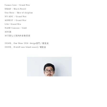
Cannes Lion / Grand Prix
D&AD / Black Pencil
One Show / Best of dicipline
NY ADC / Grand Prix
ADFEST / Grand Prix
LIA / Grand Prix
NAMI Concous / Gold
ADC賞
ACC賞など国内外多数受賞
2024年、One Show 2024 design部門／審査員
2025年、D＆AD new blood award／審査員