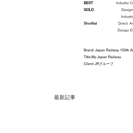
BEST             　         
Industry 
GOLD
Design
Indust
Shortlist        
Direct  A
Design Di
Brand: Japan Railway 150th 
Title:My Japan Railway
Client: JRグループ
最新記事